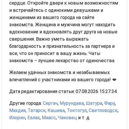
сердце. Откройте двери к новым возможностям
и встречайтесь с одинокими девушками и
женщинами из вашего города на сайте
знакомств. Женщина и мужчина могут находить
вдохновение и вдохновлять друг друга на новые
свершения. Важно уметь выражать
благодарность и признательность за партнера и
все, что он приносит в вашу жизнь. Чаты
знакомств – лучшее лекарство от одиночества.
Желаем удачных знакомств и незабываемых
впечатлений с участниками из вашего города! 💋
Дата редактирования статьи: 07.08.2026 15:27:34.
Другие города:
Сергач
,
Мурундава
,
Шатура
,
Фару
,
Махдия
,
Татарск
,
Кашива
,
Токтогул
,
Светловодск
,
Илорин
,
Евлах
,
Миасс
,
Чаковец
и т. д.