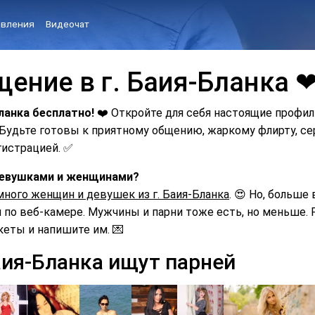
вления
Видеочат
щение в г. Баия-Бланка 
ланка бесплатно!
❤️ Откройте для себя настоящие профил
. Будьте готовы к приятному общению, жаркому флирту, 
гистрацией. ✅
 девушками и женщинами?
много женщин и девушек из г. Баия-Бланка
. 😍 Но, больше
по веб-камере. Мужчины и парни тоже есть, но меньше. Р
кеты и напишите им. 💌
аия-Бланка ищут парней