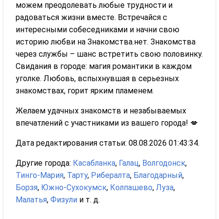
можем преодолевать любые трудности и
радоваться жизни вместе. Встречайся с
интересными собеседниками и начни свою
историю любви на Знакомства.нет. Знакомства
через службы – шанс встретить свою половинку.
Свидания в городе: магия романтики в каждом
уголке. Любовь, вспыхнувшая в серьезных
знакомствах, горит ярким пламенем.
Желаем удачных знакомств и незабываемых
впечатлений с участниками из вашего города! 💋
Дата редактирования статьи: 08.08.2026 01:43:34.
Другие города:
Касабланка
,
Галац
,
Волгодонск
,
Тинго-Мария
,
Тарту
,
Рибералта
,
Благодарный
,
Борзя
,
Южно-Сухокумск
,
Колпашево
,
Луза
,
Малатья
,
Физули
и т. д.