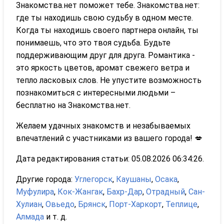
Знакомства.нет поможет тебе. Знакомства.нет:
где ты находишь свою судьбу в одном месте.
Когда ты находишь своего партнера онлайн, ты
понимаешь, что это твоя судьба. Будьте
поддерживающим друг для друга. Романтика -
это яркость цветов, аромат свежего ветра и
тепло ласковых слов. Не упустите возможность
познакомиться с интересными людьми –
бесплатно на Знакомства.нет.
Желаем удачных знакомств и незабываемых
впечатлений с участниками из вашего города! 💋
Дата редактирования статьи: 05.08.2026 06:34:26.
Другие города:
Углегорск
,
Каушаны
,
Осака
,
Муфулира
,
Кок-Жангак
,
Бахр-Дар
,
Отрадный
,
Сан-
Хулиан
,
Овьедо
,
Брянск
,
Порт-Харкорт
,
Теплице
,
Алмада
и т. д.