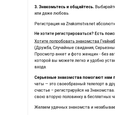
3. Знакомьтесь и общайтесь.
Выбирайте
или даже любовь.
Регистрация на Znakomstva.net абсолютн
Не хотите регистрироваться? Есть пои
Хотите попробовать знакомства Гуайнаб
(Дружба, Случайные свидания, Серьезные
Просмотр анкет и фото женщин - без ав
которой вы можете легко и удобно устан
входа.
Серьезные знакомства помогают нам по
чаты — это своеобразный телепорт в др
счастье – регистрируйся на Знакомства
свою вторую половинку в бесплатных ч
Желаем удачных знакомств и незабываем