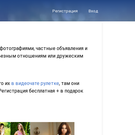
Регистрация
Вход
 фотографиями, частные объявления и
ерьезным отношениям или дружеским
го их
в видеочате рулетке
, там они
егистрация бесплатная + в подарок