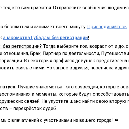
 тех, кто вам нравится. Отправляйте сообщения людям из 
о бесплатная и занимает всего минуту.
Присоединяйтесь
,
ск
знакомства Губадлы без регистрации
!
ы без регистрации?
Тогда выберите пол, возраст от и до, с
 отношения, Брак, Партнер по деятельности, Путешествия
торизации. В некоторых профилях девушек представлена 
овить связь с ними. Но запрос в друзья, переписка и дру
татуса.
Лучшие знакомства - это созвездия, которые ос
воспоминания и моменты, которые будут способствовать 
дружеских связей. Не упустите шанс найти свою вторую 
ств – перекрёсток судеб.
ых впечатлений с участниками из вашего города! 💋