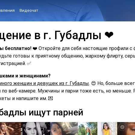
вления
Видеочат
щение в г. Губадлы ❤
лы бесплатно!
❤️ Откройте для себя настоящие профили с
Будьте готовы к приятному общению, жаркому флирту, с
гистрацией. ✅
вушками и женщинами?
много женщин и девушек из г. Губадлы
. 😍 Но, больше все
по веб-камере. Мужчины и парни тоже есть, но меньше. Р
кеты и напишите им. 💌
убадлы ищут парней