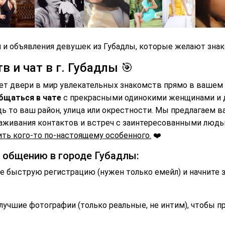
 и объявления девушек из Губадлы, которые желают знак
 и чат в г. Губадлы 🎯
ет двери в мир увлекательных знакомств прямо в вашем 
бщаться в чате
с прекрасными одинокими женщинами и
дь то ваш район, улица или окрестности. Мы предлагаем 
аживания контактов и встреч с заинтересованными люд
ть кого-то по-настоящему особенного.
❤️
и общению в городе Губадлы:
 быструю регистрацию (нужен только емейл) и начните 
лучшие фотографии (только реальные, не интим), чтобы п