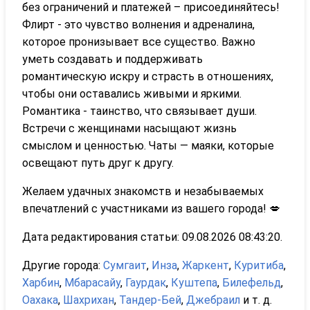
без ограничений и платежей – присоединяйтесь!
Флирт - это чувство волнения и адреналина,
которое пронизывает все существо. Важно
уметь создавать и поддерживать
романтическую искру и страсть в отношениях,
чтобы они оставались живыми и яркими.
Романтика - таинство, что связывает души.
Встречи с женщинами насыщают жизнь
смыслом и ценностью. Чаты — маяки, которые
освещают путь друг к другу.
Желаем удачных знакомств и незабываемых
впечатлений с участниками из вашего города! 💋
Дата редактирования статьи: 09.08.2026 08:43:20.
Другие города:
Сумгаит
,
Инза
,
Жаркент
,
Куритиба
,
Харбин
,
Мбарасайу
,
Гаурдак
,
Куштепа
,
Билефельд
,
Оахака
,
Шахрихан
,
Тандер-Бей
,
Джебраил
и т. д.