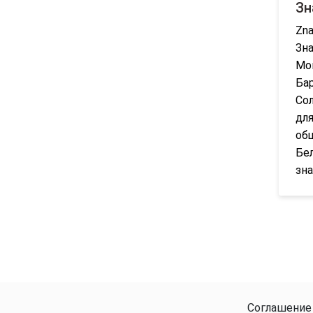
Зн
Zna
Зна
Мог
Бар
Сол
для
общ
Бе
зна
Соглашение