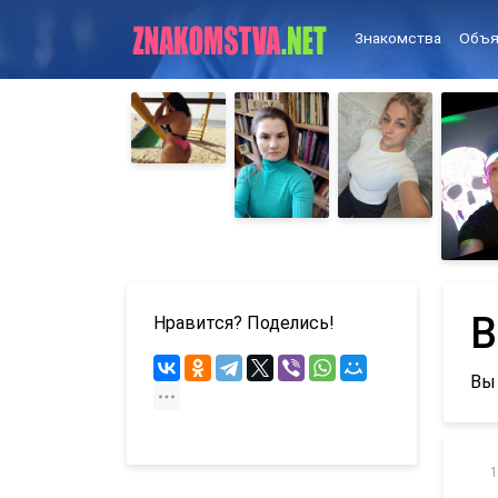
Знакомства
Объя
В
Нравится? Поделись!
Вы
1