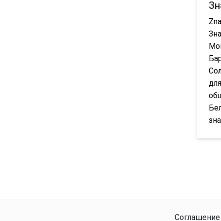
Зн
Zna
Зна
Мог
Бар
Сол
для
общ
Бе
зна
Соглашение