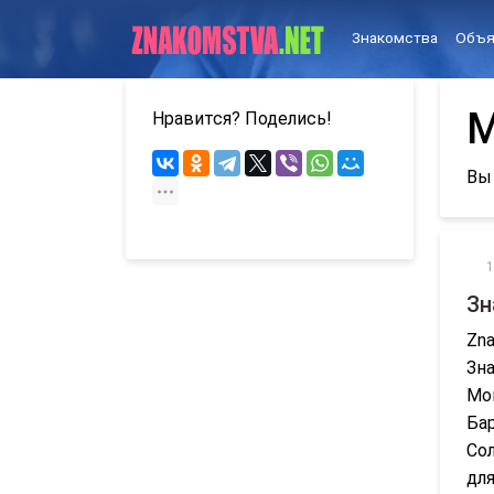
Знакомства
Объя
М
Нравится? Поделись!
Вы
1
Зн
Zna
Зна
Мог
Бар
Сол
для