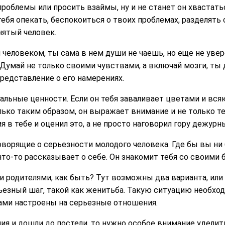
роблемы или просить взаймы, ну и не станет он хвастать
тебя опекать, беспокоиться о твоих проблемах, разделять 
нятый человек.
м человеком, ты сама в нем души не чаешь, но еще не увер
 Думай не только своими чувствами, а включай мозги, ты
представление о его намерениях.
альные ценности. Если он тебя заваливает цветами и вся
лько таким образом, он выражает внимание и не только т
я в тебе и оценил это, а не просто наговорил гору дежурн
орящие о серьезности молодого человека. Где бы вы ни б
что-то рассказывает о себе. Он знакомит тебя со своими
и родителями, как быть? Тут возможны два варианта, или о
рьезный шаг, такой как женитьба. Такую ситуацию необхо
сами настроены на серьезные отношения.
ия и дошли до постели, то нужно особое внимание уделит