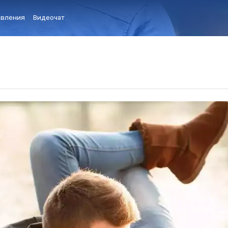
вления
Видеочат