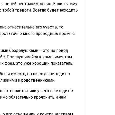
ся своей неотразимостью. Если ты ему
с тобой тревоги. Всегда будет находить
ена относительно его чувств, то
 достаточно много проводишь время с
кими безделушками – это не повод
ебе. Прислушивайся к комплиментам.
ых фраз, это уже хороший показатель.
ыли вместе, он никогда не ходит в
 близкими и родственниками.
н стесняется, или у него не входит в
димо обязательно прояснить и чем
ь о его отношении к контрацептивам.