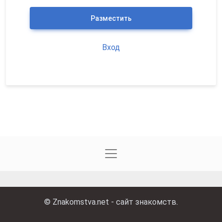
Разместить
Вход
©
Znakomstva.net - сайт знакомств
.