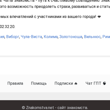
ца. Чаты знакомств - путь к счастливому совпадению. Зна
это возможность преодолеть страхи, развиваться и стать
ых впечатлений с участниками из вашего города! 💋
2:32:20.
ия
,
Виборг
,
Чула-Виста
,
Колима
,
Золотоноша
,
Вильнюс
,
Рим
Правила
Помощь
Подписки 🔥
Чат ГПТ 🧠
©
Znakomstva.net - сайт знакомств
.