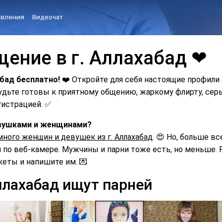
вления
Видеочат
щение в г. Аллахабад ❤
абад бесплатно!
❤️ Откройте для себя настоящие профили
Будьте готовы к приятному общению, жаркому флирту, с
гистрацией. ✅
девушками и женщинами?
много женщин и девушек из г. Аллахабад
. 😍 Но, больше вс
по веб-камере. Мужчины и парни тоже есть, но меньше. Р
кеты и напишите им. 💌
ллахабад ищут парней