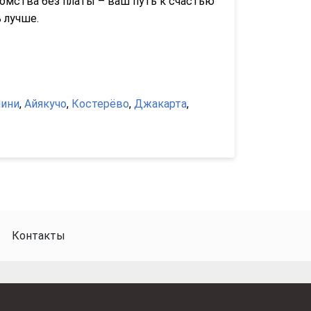
комства без платы – ваш путь к счастью
 лучше.
ини
,
Айякучо
,
Костерёво
,
Джакарта
,
Контакты