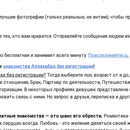
лучшие фотографии (только реальные, не интим), чтобы п
 тех, кто вам нравится. Отправляйте сообщения людям из 
о бесплатная и занимает всего минуту.
Присоединяйтесь
,
ск
знакомства Аллахабад без регистрации
!
ад без регистрации?
Тогда выберите пол, возраст от и до, 
 отношения, Брак, Партнер по деятельности, Путешествия
торизации. В некоторых профилях девушек представлена 
овить связь с ними. Но запрос в друзья, переписка и дру
латные знакомства — это шанс его обрести.
Романтика 
х сердцах всегда. Любовь - это желание делиться своей 