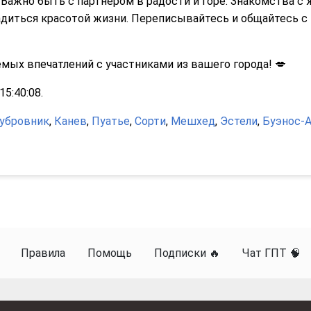
Важно быть с партнером в радости и горе. Знакомства с
диться красотой жизни. Переписывайтесь и общайтесь с
ых впечатлений с участниками из вашего города! 💋
5:40:08.
убровник
,
Канев
,
Пуатье
,
Сорти
,
Мешхед
,
Эстели
,
Буэнос-
Правила
Помощь
Подписки 🔥
Чат ГПТ 🧠