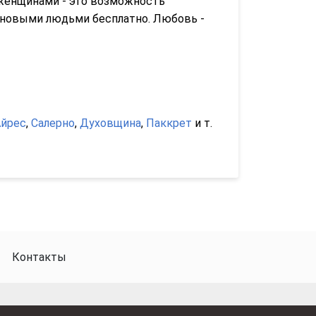
 женщинами - это возможность
 новыми людьми бесплатно. Любовь -
Айрес
,
Салерно
,
Духовщина
,
Паккрет
и т.
Контакты