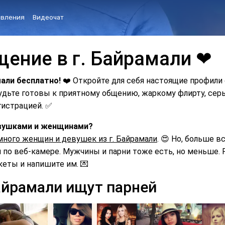
вления
Видеочат
щение в г. Байрамали ❤
мали бесплатно!
❤️ Откройте для себя настоящие профили
Будьте готовы к приятному общению, жаркому флирту, с
гистрацией. ✅
девушками и женщинами?
много женщин и девушек из г. Байрамали
. 😍 Но, больше в
по веб-камере. Мужчины и парни тоже есть, но меньше. Р
кеты и напишите им. 💌
айрамали ищут парней