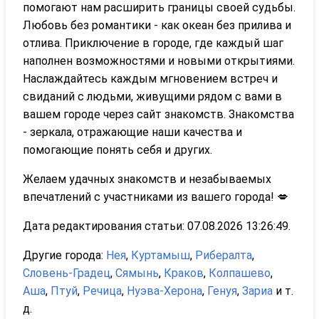
помогают нам расширить границы своей судьбы.
Любовь без романтики - как океан без прилива и
отлива. Приключение в городе, где каждый шаг
наполнен возможностями и новыми открытиями.
Наслаждайтесь каждым мгновением встреч и
свиданий с людьми, живущими рядом с вами в
вашем городе через сайт знакомств. Знакомства
- зеркала, отражающие наши качества и
помогающие понять себя и других.
Желаем удачных знакомств и незабываемых
впечатлений с участниками из вашего города! 💋
Дата редактирования статьи: 07.08.2026 13:26:49.
Другие города:
Нея
,
Куртамыш
,
Рибералта
,
Словень-Градец
,
Сямынь
,
Краков
,
Колпашево
,
Аша
,
Птуй
,
Речица
,
Нуэва-Херона
,
Генуя
,
Зариа
и т.
д.