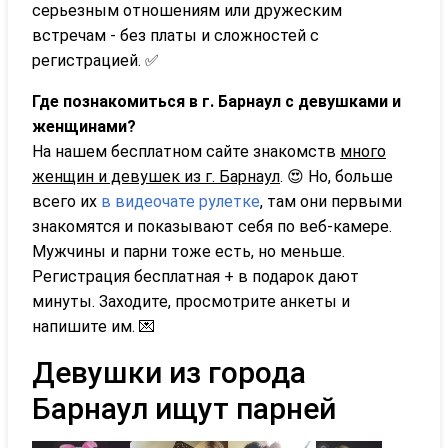
серьезным отношениям или дружеским
встречам - без платы и сложностей с
регистрацией. ✅
Где познакомиться в г. Барнаул с девушками и
женщинами?
На нашем бесплатном сайте знакомств
много
женщин и девушек из г. Барнаул
. 😍 Но, больше
всего их
в видеочате рулетке
, там они первыми
знакомятся и показывают себя по веб-камере.
Мужчины и парни тоже есть, но меньше.
Регистрация бесплатная + в подарок дают
минуты. Заходите, просмотрите анкеты и
напишите им. 💌
Девушки из города
Барнаул ищут парней