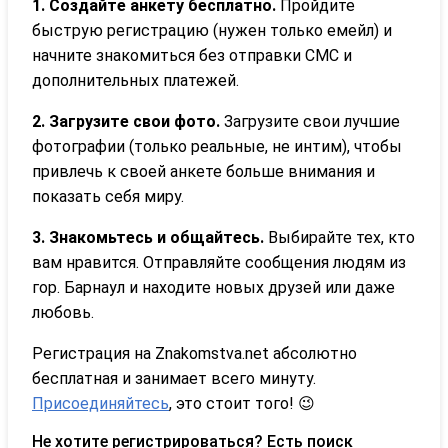
1. Создайте анкету бесплатно.
Пройдите
быструю регистрацию (нужен только емейл) и
начните знакомиться без отправки СМС и
дополнительных платежей.
2. Загрузите свои фото.
Загрузите свои лучшие
фотографии (только реальные, не интим), чтобы
привлечь к своей анкете больше внимания и
показать себя миру.
3. Знакомьтесь и общайтесь.
Выбирайте тех, кто
вам нравится. Отправляйте сообщения людям из
гор. Барнаул и находите новых друзей или даже
любовь.
Регистрация на Znakomstva.net абсолютно
бесплатная и занимает всего минуту.
Присоединяйтесь
, это стоит того! 😉
Не хотите регистрироваться? Есть поиск