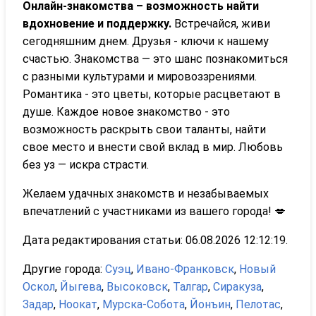
Онлайн-знакомства – возможность найти
вдохновение и поддержку.
Встречайся, живи
сегодняшним днем. Друзья - ключи к нашему
счастью. Знакомства — это шанс познакомиться
с разными культурами и мировоззрениями.
Романтика - это цветы, которые расцветают в
душе. Каждое новое знакомство - это
возможность раскрыть свои таланты, найти
свое место и внести свой вклад в мир. Любовь
без уз — искра страсти.
Желаем удачных знакомств и незабываемых
впечатлений с участниками из вашего города! 💋
Дата редактирования статьи: 06.08.2026 12:12:19.
Другие города:
Суэц
,
Ивано-Франковск
,
Новый
Оскол
,
Йыгева
,
Высоковск
,
Талгар
,
Сиракуза
,
Задар
,
Ноокат
,
Мурска-Собота
,
Йонъин
,
Пелотас
,