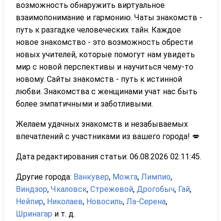
возможность обнаружить виртуальное
взаимопонимание и гармонию. Чаты знакомств -
путь к разгадке человеческих тайн. Каждое
новое знакомство - это возможность обрести
новых учителей, которые помогут нам увидеть
мир с новой перспективы и научиться чему-то
новому. Сайты знакомств - путь к истинной
любви. Знакомства с женщинами учат нас быть
более эмпатичными и заботливыми.
Желаем удачных знакомств и незабываемых
впечатлений с участниками из вашего города! 💋
Дата редактирования статьи: 06.08.2026 02:11:45.
Другие города:
Ванкувер
,
Можга
,
Лимпио
,
Виндзор
,
Чкаловск
,
Стрежевой
,
Дрогобыч
,
Гай
,
Нейпир
,
Николаев
,
Новосиль
,
Ла-Серена
,
Шринагар
и т. д.