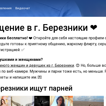
вления
Видеочат
ение в г. Березники ❤
ики бесплатно!
❤️ Откройте для себя настоящие профили 
Будьте готовы к приятному общению, жаркому флирту, с
гистрацией. ✅
евушками и женщинами?
много женщин и девушек из г. Березники
. 😍 Но, больше в
по веб-камере. Мужчины и парни тоже есть, но меньше. Р
кеты и напишите им. 💌
ерезники ищут парней