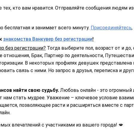
 тех, кто вам нравится. Отправляйте сообщения людям из 
о бесплатная и занимает всего минуту.
Присоединяйтесь
,
ск
знакомства Ванкувер без регистрации
!
ер без регистрации?
Тогда выберите пол, возраст от и до, 
 отношения, Брак, Партнер по деятельности, Путешествия
торизации. В некоторых профилях девушек представлена 
овить связь с ними. Но запрос в друзья, переписка и дру
нсов найти свою судьбу.
Любовь онлайн - это огромный 
ет нам стать мудрее. Уважение – ключевое условие взаи
ащается, позволяющее расти и расширяться вместе с парт
лайн.
ых впечатлений с участниками из вашего города! 💋