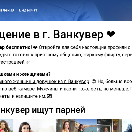
вления
Видеочат
ение в г. Ванкувер ❤
ер бесплатно!
❤️ Откройте для себя настоящие профили с
Будьте готовы к приятному общению, жаркому флирту, с
гистрацией. ✅
вушками и женщинами?
много женщин и девушек из г. Ванкувер
. 😍 Но, больше вс
по веб-камере. Мужчины и парни тоже есть, но меньше. Р
кеты и напишите им. 💌
анкувер ищут парней