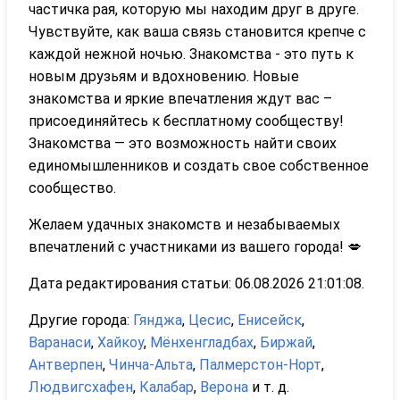
частичка рая, которую мы находим друг в друге.
Чувствуйте, как ваша связь становится крепче с
каждой нежной ночью. Знакомства - это путь к
новым друзьям и вдохновению. Новые
знакомства и яркие впечатления ждут вас –
присоединяйтесь к бесплатному сообществу!
Знакомства — это возможность найти своих
единомышленников и создать свое собственное
сообщество.
Желаем удачных знакомств и незабываемых
впечатлений с участниками из вашего города! 💋
Дата редактирования статьи: 06.08.2026 21:01:08.
Другие города:
Гянджа
,
Цесис
,
Енисейск
,
Варанаси
,
Хайкоу
,
Мёнхенгладбах
,
Биржай
,
Антверпен
,
Чинча-Альта
,
Палмерстон-Норт
,
Людвигсхафен
,
Калабар
,
Верона
и т. д.