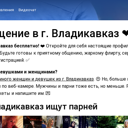
вления
Видеочат
щение в г. Владикавказ 
кавказ бесплатно!
❤️ Откройте для себя настоящие профи
. Будьте готовы к приятному общению, жаркому флирту, 
гистрацией. ✅
с девушками и женщинами?
много женщин и девушек из г. Владикавказ
. 😍 Но, больше
по веб-камере. Мужчины и парни тоже есть, но меньше. Р
кеты и напишите им. 💌
ладикавказ ищут парней