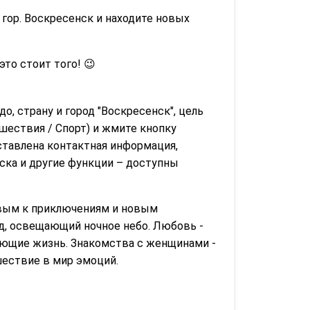
 гор. Воскресенск и находите новых
 это стоит того! 😉
до, страну и город "Воскресенск", цель
шествия / Спорт) и жмите кнопку
ставлена контактная информация,
иска и другие функции – доступны
вым к приключениям и новым
зд, освещающий ночное небо. Любовь -
щающие жизнь. Знакомства с женщинами -
шествие в мир эмоций.