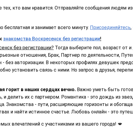
 тех, кто вам нравится. Отправляйте сообщения людям из
о бесплатная и занимает всего минуту.
Присоединяйтесь
,
ск
знакомства Воскресенск без регистрации
!
сенск без регистрации?
Тогда выберите пол, возраст от и 
ерьезные отношения, Брак, Партнер по деятельности, Путе
 - без авторизации. В некоторых профилях девушек пред
обно установить связь с ними. Но запрос в друзья, переп
ая горит в наших сердцах вечно.
Важно уметь быть гото
 и делить их с партнером. Романтика - это дождь из зве
дца. Знакомства - пути, расширяющие горизонты и обога
вах и найти истинное счастье. Любовь онлайн - это путе
ых впечатлений с участниками из вашего города! 💋