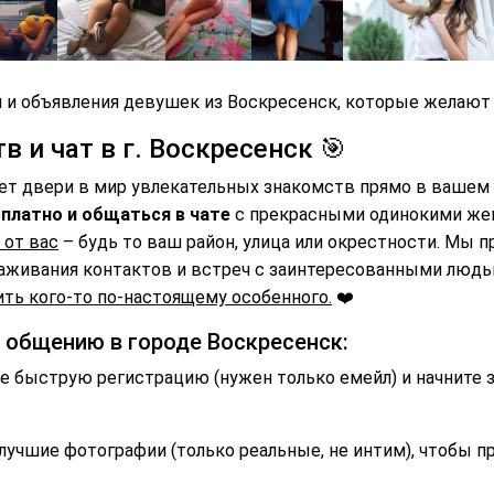
 и объявления девушек из Воскресенск, которые желают 
 и чат в г. Воскресенск 🎯
ет двери в мир увлекательных знакомств прямо в вашем 
платно и общаться в чате
с прекрасными одинокими же
 от вас
– будь то ваш район, улица или окрестности. Мы 
аживания контактов и встреч с заинтересованными люд
ть кого-то по-настоящему особенного.
❤️
и общению в городе Воскресенск:
 быструю регистрацию (нужен только емейл) и начните 
лучшие фотографии (только реальные, не интим), чтобы п