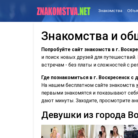
Знакомства
Объя
Знакомства и об
Попробуйте сайт знакомств в г. Воскр
и поиск новых друзей для путешествий
встречам - без платы и сложностей с ре
Где познакомиться в г. Воскресенск 
На нашем бесплатном сайте знакомств
первыми знакомятся и показывают себя 
дают минуты. Заходите, просмотрите ан
Девушки из города В