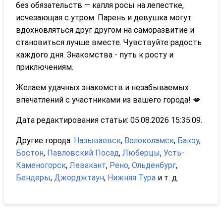
без обязательств — капля росы на лепестке,
исчезающая с утром. Парень и девушка могут
вдохновляться друг другом на саморазвитие и
становиться лучше вместе. Чувствуйте радость
каждого дня. Знакомства - путь к росту и
приключениям.
Желаем удачных знакомств и незабываемых
впечатлений с участниками из вашего города! 💋
Дата редактирования статьи: 05.08.2026 15:35:09.
Другие города:
Называевск
,
Волоколамск
,
Бакэу
,
Бостон
,
Павловский Посад
,
Люберцы
,
Усть-
Каменогорск
,
Левакант
,
Рено
,
Ольденбург
,
Бендеры
,
Джорджтаун
,
Нижняя Тура
и т. д.