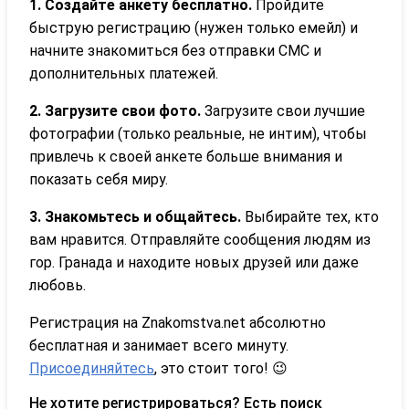
1. Создайте анкету бесплатно.
Пройдите
быструю регистрацию (нужен только емейл) и
начните знакомиться без отправки СМС и
дополнительных платежей.
2. Загрузите свои фото.
Загрузите свои лучшие
фотографии (только реальные, не интим), чтобы
привлечь к своей анкете больше внимания и
показать себя миру.
3. Знакомьтесь и общайтесь.
Выбирайте тех, кто
вам нравится. Отправляйте сообщения людям из
гор. Гранада и находите новых друзей или даже
любовь.
Регистрация на Znakomstva.net абсолютно
бесплатная и занимает всего минуту.
Присоединяйтесь
, это стоит того! 😉
Не хотите регистрироваться? Есть поиск