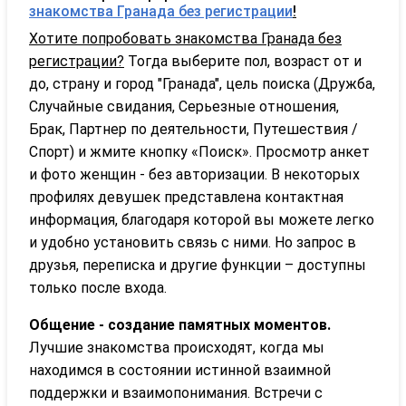
знакомства Гранада без регистрации
!
Хотите попробовать знакомства Гранада без
регистрации?
Тогда выберите пол, возраст от и
до, страну и город "Гранада", цель поиска (Дружба,
Случайные свидания, Серьезные отношения,
Брак, Партнер по деятельности, Путешествия /
Спорт) и жмите кнопку «Поиск». Просмотр анкет
и фото женщин - без авторизации. В некоторых
профилях девушек представлена контактная
информация, благодаря которой вы можете легко
и удобно установить связь с ними. Но запрос в
друзья, переписка и другие функции – доступны
только после входа.
Общение - создание памятных моментов.
Лучшие знакомства происходят, когда мы
находимся в состоянии истинной взаимной
поддержки и взаимопонимания. Встречи с