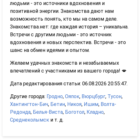
людьми - это источники вдохновения и
позитивной энергии. Знакомства дают нам
возможность понять, кто мы на самом деле.
Знакомства.нет: где каждая история – уникальна.
Встречи с другими людьми - это источник
вдохновения и новых перспектив. Встречи - это
шанс на обмен идеями и опытом.
Желаем удачных знакомств и незабываемых
впечатлений с участниками из вашего города! 💋
Дата редактирования статьи: 06.08.2026 20:55:47.
Другие города:
Гродно
,
Ояпок
,
Вюрцбург
,
Тусон
,
Хантингтон-Бич
,
Бетин
,
Никоя
,
Ишим
,
Волта-
Редонда
,
Белья-Виста
,
Боготол
,
Кладно
,
Среднеколымск
и т. д.