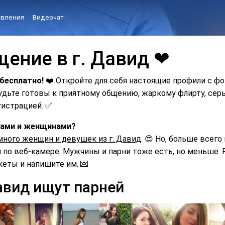
вления
Видеочат
щение в г. Давид ❤
 бесплатно!
❤️ Откройте для себя настоящие профили с ф
Будьте готовы к приятному общению, жаркому флирту, с
гистрацией. ✅
шками и женщинами?
много женщин и девушек из г. Давид
. 😍 Но, больше всего
по веб-камере. Мужчины и парни тоже есть, но меньше. Р
кеты и напишите им. 💌
авид ищут парней