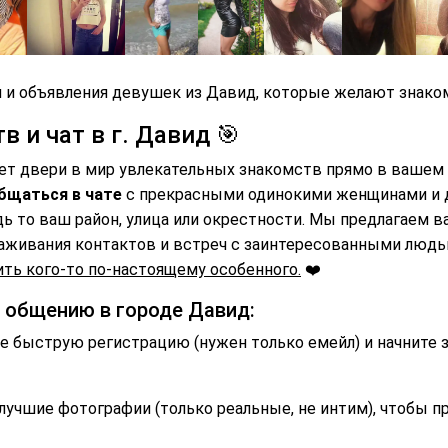
 и объявления девушек из Давид, которые желают знаком
 и чат в г. Давид 🎯
ет двери в мир увлекательных знакомств прямо в вашем
бщаться в чате
с прекрасными одинокими женщинами и
дь то ваш район, улица или окрестности. Мы предлагаем 
аживания контактов и встреч с заинтересованными люд
ть кого-то по-настоящему особенного.
❤️
и общению в городе Давид:
 быструю регистрацию (нужен только емейл) и начните 
лучшие фотографии (только реальные, не интим), чтобы п