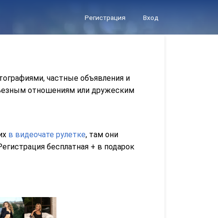
Регистрация
Вход
тографиями, частные объявления и
ерьезным отношениям или дружеским
 их
в видеочате рулетке
, там они
егистрация бесплатная + в подарок