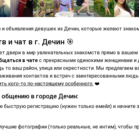
 и объявления девушек из Дечин, которые желают знаком
 и чат в г. Дечин 🎯
ет двери в мир увлекательных знакомств прямо в вашем 
бщаться в чате
с прекрасными одинокими женщинами и
дь то ваш район, улица или окрестности. Мы предлагаем 
аживания контактов и встреч с заинтересованными люд
ть кого-то по-настоящему особенного.
❤️
и общению в городе Дечин:
 быструю регистрацию (нужен только емейл) и начните 
лучшие фотографии (только реальные, не интим), чтобы п