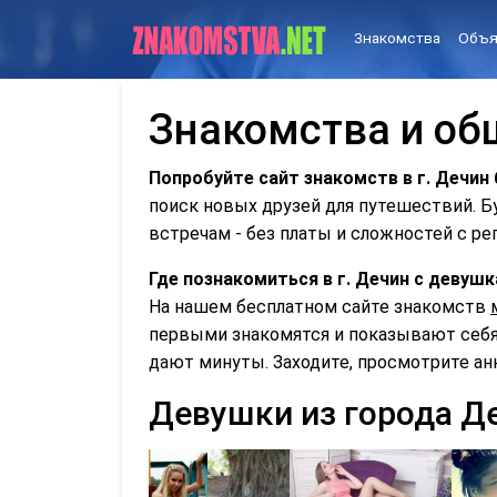
Знакомства
Объя
Знакомства и об
Попробуйте сайт знакомств в г. Дечин
поиск новых друзей для путешествий. 
встречам - без платы и сложностей с ре
Где познакомиться в г. Дечин с деву
На нашем бесплатном сайте знакомств
первыми знакомятся и показывают себя 
дают минуты. Заходите, просмотрите ан
Девушки из города Д