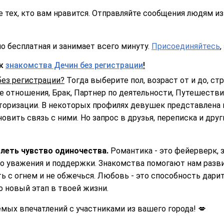
 тех, кто вам нравится. Отправляйте сообщения людям из 
о бесплатная и занимает всего минуту.
Присоединяйтесь
,
ск
знакомства Дечин без регистрации
!
без регистрации?
Тогда выберите пол, возраст от и до, стр
 отношения, Брак, Партнер по деятельности, Путешествия
торизации. В некоторых профилях девушек представлена 
овить связь с ними. Но запрос в друзья, переписка и дру
леть чувство одиночества.
Романтика - это фейерверк,
о уважения и поддержки. Знакомства помогают нам разв
ать с огнем и не обжечься. Любовь - это способность дари
о новый этап в твоей жизни.
ых впечатлений с участниками из вашего города! 💋