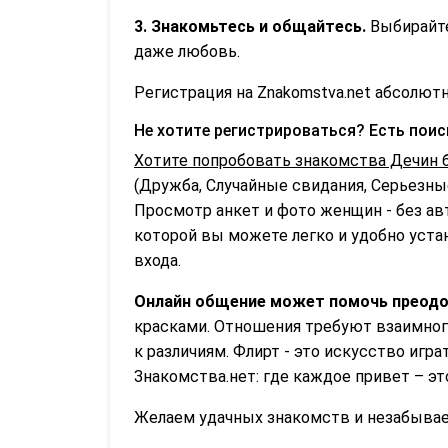
3. Знакомьтесь и общайтесь.
Выбирайте
даже любовь.
Регистрация на Znakomstva.net абсолютн
Не хотите регистрироваться? Есть пои
Хотите попробовать знакомства Дечин 
(Дружба, Случайные свидания, Серьезные
Просмотр анкет и фото женщин - без ав
которой вы можете легко и удобно устан
входа.
Онлайн общение может помочь преодо
красками. Отношения требуют взаимног
к различиям. Флирт - это искусство игр
Знакомства.нет: где каждое привет – эт
Желаем удачных знакомств и незабываем