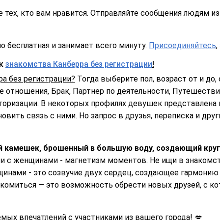
 тех, кто вам нравится. Отправляйте сообщения людям из 
о бесплатная и занимает всего минуту.
Присоединяйтесь
,
ск
знакомства Канберра без регистрации
!
ра без регистрации?
Тогда выберите пол, возраст от и до, 
 отношения, Брак, Партнер по деятельности, Путешествия
торизации. В некоторых профилях девушек представлена 
овить связь с ними. Но запрос в друзья, переписка и дру
й камешек, брошенный в большую воду, создающий круг
 с женщинами - магнетизм моментов. Не ищи в знакомств
инами - это созвучие двух сердец, создающее гармонию и
комиться — это возможность обрести новых друзей, с ко
ых впечатлений с участниками из вашего города! 💋