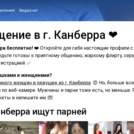
вления
Видеочат
щение в г. Канберра ❤
ра бесплатно!
❤️ Откройте для себя настоящие профили с
Будьте готовы к приятному общению, жаркому флирту, с
гистрацией. ✅
вушками и женщинами?
много женщин и девушек из г. Канберра
. 😍 Но, больше вс
по веб-камере. Мужчины и парни тоже есть, но меньше. Р
кеты и напишите им. 💌
анберра ищут парней