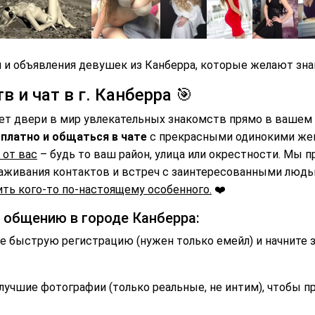
 и объявления девушек из Канберра, которые желают зна
 и чат в г. Канберра 🎯
ет двери в мир увлекательных знакомств прямо в вашем 
платно и общаться в чате
с прекрасными одинокими же
 от вас
– будь то ваш район, улица или окрестности. Мы 
аживания контактов и встреч с заинтересованными люд
ть кого-то по-настоящему особенного.
❤️
и общению в городе Канберра:
 быструю регистрацию (нужен только емейл) и начните 
лучшие фотографии (только реальные, не интим), чтобы п