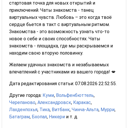
стартовая точка для новых открытий и
приключений. Чаты знакомств - танец
виртуальных чувств. Любовь – это когда твоё
сердце бьется в такт с виртуальным ритмом.
Знакомства - это возможность узнать что-то
новое о себе и своих способностях. Чаты
знакомств - площадка, где мы раскрываемся и
находим свою вторую половинку.
Желаем удачных знакомств и незабываемых
впечатлений с участниками из вашего города! 💋
Дата редактирования статьи: 07.08.2026 22:52:55.
Другие города:
Куми
,
Вольфенбюттель
,
Черепаново
,
Александровск
,
Каракас
,
Лахденпохья
,
Тика
,
Витбанк
,
Чинча-Альта
,
Мурри
,
Батаграм
,
Бхопал
,
Никери
и т. д.