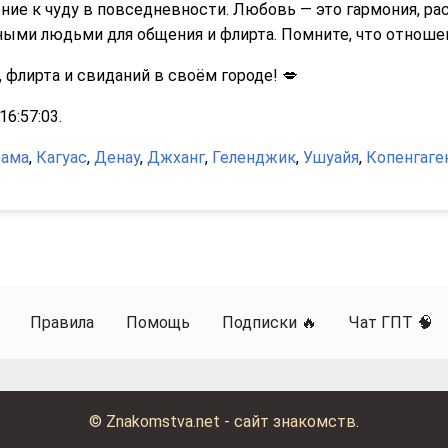
ение к чуду в повседневности. Любовь — это гармония, 
ыми людьми для общения и флирта. Помните, что отношен
 флирта и свиданий в своём городе! 💋
6:57:03.
тама
,
Кагуас
,
Денау
,
Джханг
,
Геленджик
,
Ушуайя
,
Копенгаге
Правила
Помощь
Подписки 🔥
Чат ГПТ 🧠
©
Znakomstva.net - сайт знакомств
.