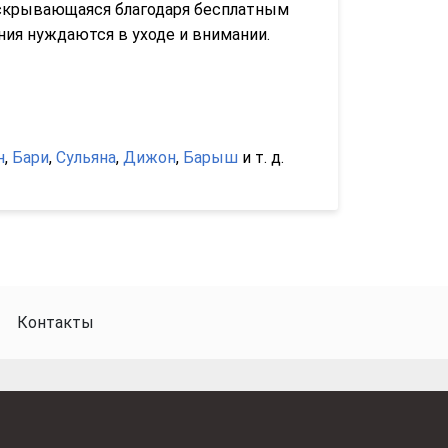
раскрывающаяся благодаря бесплатным
ия нуждаются в уходе и внимании.
н
,
Бари
,
Сульяна
,
Дижон
,
Барыш
и т. д.
Контакты