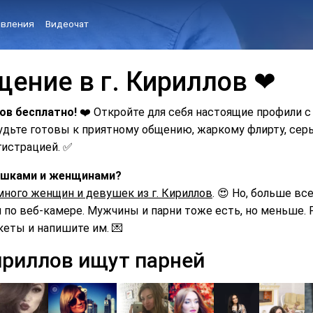
вления
Видеочат
щение в г. Кириллов ❤
ов бесплатно!
❤️ Откройте для себя настоящие профили с
Будьте готовы к приятному общению, жаркому флирту, с
гистрацией. ✅
вушками и женщинами?
много женщин и девушек из г. Кириллов
. 😍 Но, больше вс
по веб-камере. Мужчины и парни тоже есть, но меньше. Р
кеты и напишите им. 💌
ириллов ищут парней