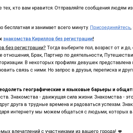
 тех, кто вам нравится. Отправляйте сообщения людям из 
о бесплатная и занимает всего минуту.
Присоединяйтесь
,
ск
знакомства Кириллов без регистрации
!
ов без регистрации?
Тогда выберите пол, возраст от и до, 
 отношения, Брак, Партнер по деятельности, Путешествия
торизации. В некоторых профилях девушек представлена 
овить связь с ними. Но запрос в друзья, переписка и дру
реодолеть географические и языковые барьеры и общать
ств. Знакомства - движущая сила жизни. Знакомства - эт
руг друга в трудные времена и радоваться успехам. Знак
даря интернету мы можем общаться с людьми, которых в 
ых впечатлений с участниками из вашего города! 💋