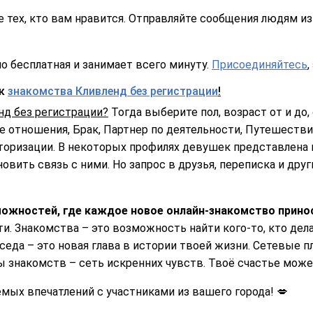
 тех, кто вам нравится. Отправляйте сообщения людям из 
о бесплатная и занимает всего минуту.
Присоединяйтесь
,
ск
знакомства Кливленд без регистрации
!
нд без регистрации?
Тогда выберите пол, возраст от и до, 
 отношения, Брак, Партнер по деятельности, Путешествия
торизации. В некоторых профилях девушек представлена 
овить связь с ними. Но запрос в друзья, переписка и дру
ожностей, где каждое новое онлайн-знакомство принос
и. Знакомства – это возможность найти кого-то, кто де
еседа – это новая глава в истории твоей жизни. Сетевы
ы знакомств – сеть искренних чувств. Твоё счастье мож
ых впечатлений с участниками из вашего города! 💋