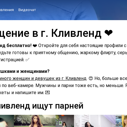
вления
Видеочат
щение в г. Кливленд ❤
енд бесплатно!
❤️ Откройте для себя настоящие профили с
Будьте готовы к приятному общению, жаркому флирту, с
гистрацией. ✅
евушками и женщинами?
много женщин и девушек из г. Кливленд
. 😍 Но, больше вс
по веб-камере. Мужчины и парни тоже есть, но меньше. Р
кеты и напишите им. 💌
ливленд ищут парней