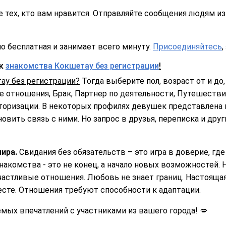
 тех, кто вам нравится. Отправляйте сообщения людям из
о бесплатная и занимает всего минуту.
Присоединяйтесь
,
ск
знакомства Кокшетау без регистрации
!
ау без регистрации?
Тогда выберите пол, возраст от и до,
 отношения, Брак, Партнер по деятельности, Путешествия
торизации. В некоторых профилях девушек представлена 
овить связь с ними. Но запрос в друзья, переписка и дру
ира.
Свидания без обязательств – это игра в доверие, г
накомства - это не конец, а начало новых возможностей. Н
астливые отношения. Любовь не знает границ. Настоящая д
сте. Отношения требуют способности к адаптации.
ых впечатлений с участниками из вашего города! 💋