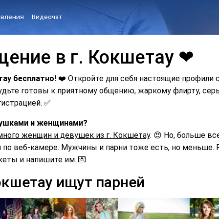
вления
Видеочат
щение в г. Кокшетау ❤
тау бесплатно!
❤️ Откройте для себя настоящие профили 
Будьте готовы к приятному общению, жаркому флирту, с
гистрацией. ✅
евушками и женщинами?
много женщин и девушек из г. Кокшетау
. 😍 Но, больше вс
по веб-камере. Мужчины и парни тоже есть, но меньше. Р
кеты и напишите им. 💌
окшетау ищут парней