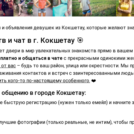
 и объявления девушек из Кокшетау, которые желают зна
 и чат в г. Кокшетау 🎯
ет двери в мир увлекательных знакомств прямо в вашем 
платно и общаться в чате
с прекрасными одинокими же
 от вас
– будь то ваш район, улица или окрестности. Мы 
аживания контактов и встреч с заинтересованными люд
ть кого-то по-настоящему особенного.
❤️
и общению в городе Кокшетау:
 быструю регистрацию (нужен только емейл) и начните 
лучшие фотографии (только реальные, не интим), чтобы п