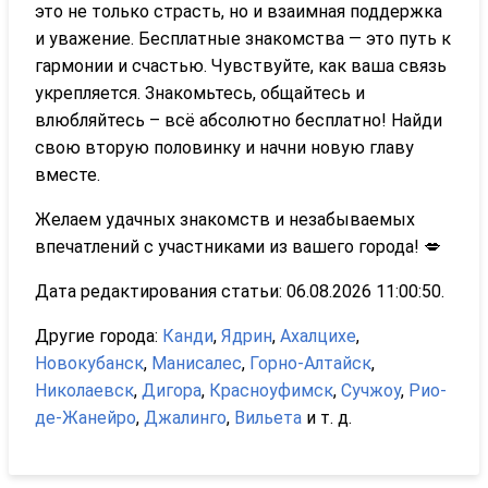
это не только страсть, но и взаимная поддержка
и уважение. Бесплатные знакомства — это путь к
гармонии и счастью. Чувствуйте, как ваша связь
укрепляется. Знакомьтесь, общайтесь и
влюбляйтесь – всё абсолютно бесплатно! Найди
свою вторую половинку и начни новую главу
вместе.
Желаем удачных знакомств и незабываемых
впечатлений с участниками из вашего города! 💋
Дата редактирования статьи: 06.08.2026 11:00:50.
Другие города:
Канди
,
Ядрин
,
Ахалцихе
,
Новокубанск
,
Манисалес
,
Горно-Алтайск
,
Николаевск
,
Дигора
,
Красноуфимск
,
Сучжоу
,
Рио-
де-Жанейро
,
Джалинго
,
Вильета
и т. д.