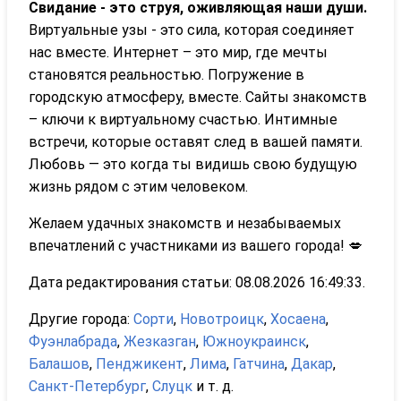
Свидание - это струя, оживляющая наши души.
Виртуальные узы - это сила, которая соединяет
нас вместе. Интернет – это мир, где мечты
становятся реальностью. Погружение в
городскую атмосферу, вместе. Сайты знакомств
– ключи к виртуальному счастью. Интимные
встречи, которые оставят след в вашей памяти.
Любовь — это когда ты видишь свою будущую
жизнь рядом с этим человеком.
Желаем удачных знакомств и незабываемых
впечатлений с участниками из вашего города! 💋
Дата редактирования статьи: 08.08.2026 16:49:33.
Другие города:
Сорти
,
Новотроицк
,
Хосаена
,
Фуэнлабрада
,
Жезказган
,
Южноукраинск
,
Балашов
,
Пенджикент
,
Лима
,
Гатчина
,
Дакар
,
Санкт-Петербург
,
Слуцк
и т. д.