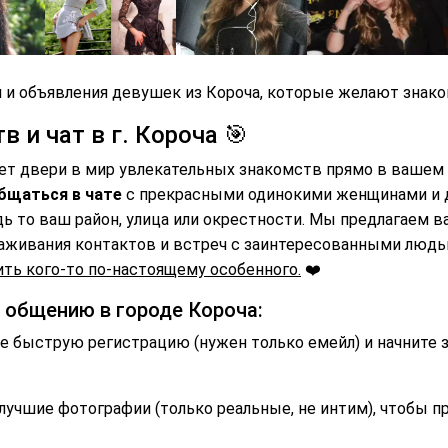
 и объявления девушек из Короча, которые желают знаком
 и чат в г. Короча 🎯
ет двери в мир увлекательных знакомств прямо в вашем 
бщаться в чате
с прекрасными одинокими женщинами и
дь то ваш район, улица или окрестности. Мы предлагаем 
аживания контактов и встреч с заинтересованными люд
ть кого-то по-настоящему особенного.
❤️
и общению в городе Короча:
 быструю регистрацию (нужен только емейл) и начните 
лучшие фотографии (только реальные, не интим), чтобы п