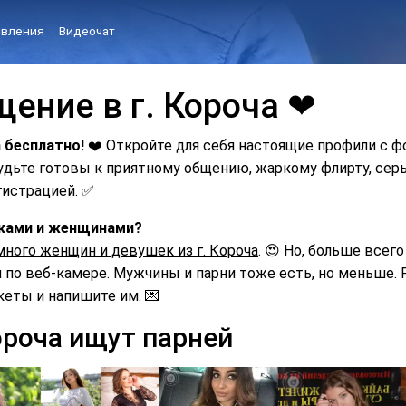
вления
Видеочат
ение в г. Короча ❤
 бесплатно!
❤️ Откройте для себя настоящие профили с ф
Будьте готовы к приятному общению, жаркому флирту, с
гистрацией. ✅
шками и женщинами?
много женщин и девушек из г. Короча
. 😍 Но, больше всего
по веб-камере. Мужчины и парни тоже есть, но меньше. Р
кеты и напишите им. 💌
ороча ищут парней