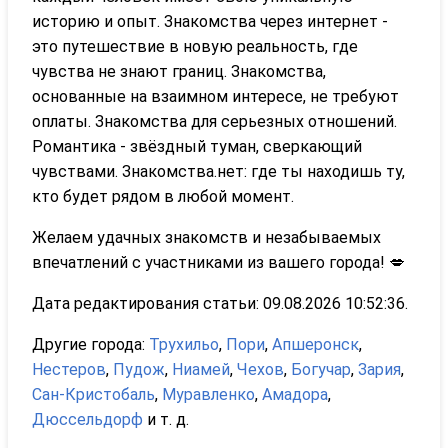
историю и опыт. Знакомства через интернет -
это путешествие в новую реальность, где
чувства не знают границ. Знакомства,
основанные на взаимном интересе, не требуют
оплаты. Знакомства для серьезных отношений.
Романтика - звёздный туман, сверкающий
чувствами. Знакомства.нет: где ты находишь ту,
кто будет рядом в любой момент.
Желаем удачных знакомств и незабываемых
впечатлений с участниками из вашего города! 💋
Дата редактирования статьи: 09.08.2026 10:52:36.
Другие города:
Трухильо
,
Пори
,
Апшеронск
,
Нестеров
,
Пудож
,
Ниамей
,
Чехов
,
Богучар
,
Зария
,
Сан-Кристобаль
,
Муравленко
,
Амадора
,
Дюссельдорф
и т. д.