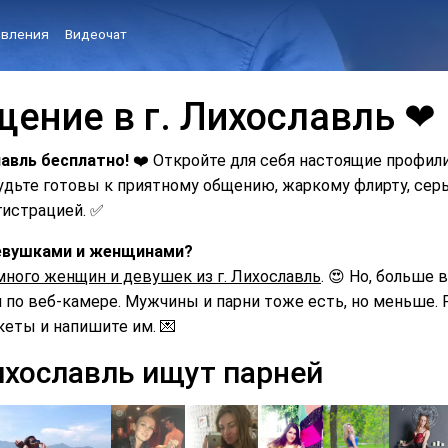
вления
Видеочат
щение в г. Лихославль ❤
лавль бесплатно!
❤️ Откройте для себя настоящие профил
Будьте готовы к приятному общению, жаркому флирту, с
гистрацией. ✅
 девушками и женщинами?
много женщин и девушек из г. Лихославль
. 😍 Но, больше 
по веб-камере. Мужчины и парни тоже есть, но меньше. Р
кеты и напишите им. 💌
ихославль ищут парней