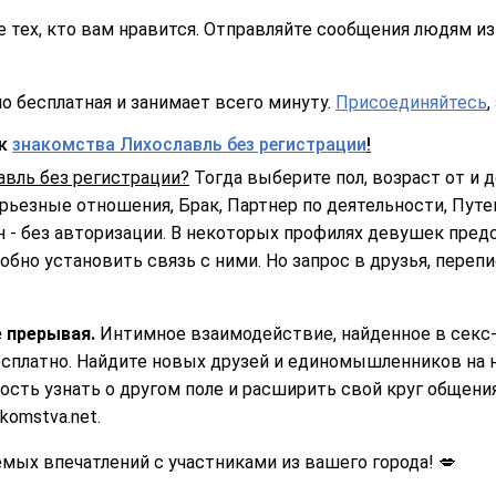
 тех, кто вам нравится. Отправляйте сообщения людям из 
о бесплатная и занимает всего минуту.
Присоединяйтесь
,
ск
знакомства Лихославль без регистрации
!
авль без регистрации?
Тогда выберите пол, возраст от и до
ерьезные отношения, Брак, Партнер по деятельности, Путе
 - без авторизации. В некоторых профилях девушек пред
обно установить связь с ними. Но запрос в друзья, переп
 прерывая.
Интимное взаимодействие, найденное в секс-
есплатно. Найдите новых друзей и единомышленников на 
сть узнать о другом поле и расширить свой круг общени
komstva.net.
ых впечатлений с участниками из вашего города! 💋