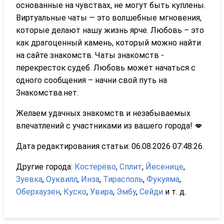
основанные на чувствах, не могут быть куплены.
Виртуальные чаты — это волшебные мгновения,
которые делают нашу жизнь ярче. Любовь – это
как драгоценный камень, который можно найти
на сайте знакомств. Чаты знакомств -
перекресток судеб. Любовь может начаться с
одного сообщения – начни свой путь на
Знакомства.нет.
Желаем удачных знакомств и незабываемых
впечатлений с участниками из вашего города! 💋
Дата редактирования статьи: 06.08.2026 07:48:26.
Другие города:
Костерёво
,
Сплит
,
Йесенице
,
Зуевка
,
Оуквилл
,
Инза
,
Тирасполь
,
Фукуяма
,
Оберхаузен
,
Куско
,
Увира
,
Эмбу
,
Сейди
и т. д.