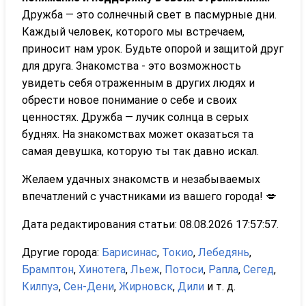
Дружба — это солнечный свет в пасмурные дни.
Каждый человек, которого мы встречаем,
приносит нам урок. Будьте опорой и защитой друг
для друга. Знакомства - это возможность
увидеть себя отраженным в других людях и
обрести новое понимание о себе и своих
ценностях. Дружба — лучик солнца в серых
буднях. На знакомствах может оказаться та
самая девушка, которую ты так давно искал.
Желаем удачных знакомств и незабываемых
впечатлений с участниками из вашего города! 💋
Дата редактирования статьи: 08.08.2026 17:57:57.
Другие города:
Барисинас
,
Токио
,
Лебедянь
,
Брамптон
,
Хинотега
,
Льеж
,
Потоси
,
Рапла
,
Сегед
,
Килпуэ
,
Сен-Дени
,
Жирновск
,
Дили
и т. д.