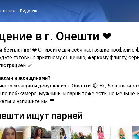
вления
Видеочат
щение в г. Онешти ❤
и бесплатно!
❤️ Откройте для себя настоящие профили с 
Будьте готовы к приятному общению, жаркому флирту, с
гистрацией. ✅
ушками и женщинами?
много женщин и девушек из г. Онешти
. 😍 Но, больше всег
по веб-камере. Мужчины и парни тоже есть, но меньше. Р
кеты и напишите им. 💌
нешти ищут парней