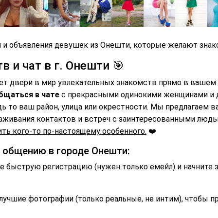
 и объявления девушек из Онешти, которые желают знако
 и чат в г. Онешти 🎯
ает двери в мир увлекательных знакомств прямо в вашем
бщаться в чате
с прекрасными одинокими женщинами и
дь то ваш район, улица или окрестности. Мы предлагаем 
аживания контактов и встреч с заинтересованными люд
ть кого-то по-настоящему особенного.
❤️
и общению в городе Онешти:
 быструю регистрацию (нужен только емейл) и начните 
лучшие фотографии (только реальные, не интим), чтобы п