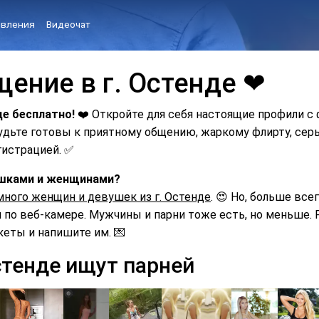
вления
Видеочат
щение в г. Остенде ❤
де бесплатно!
❤️ Откройте для себя настоящие профили с
Будьте готовы к приятному общению, жаркому флирту, с
гистрацией. ✅
вушками и женщинами?
много женщин и девушек из г. Остенде
. 😍 Но, больше все
по веб-камере. Мужчины и парни тоже есть, но меньше. Р
кеты и напишите им. 💌
стенде ищут парней