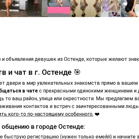
 и объявления девушек из Остенде, которые желают знак
 и чат в г. Остенде 🎯
ет двери в мир увлекательных знакомств прямо в вашем 
бщаться в чате
с прекрасными одинокими женщинами и
дь то ваш район, улица или окрестности. Мы предлагаем 
аживания контактов и встреч с заинтересованными люд
ть кого-то по-настоящему особенного.
❤️
и общению в городе Остенде:
 быструю регистрацию (нужен только емейл) и начните 