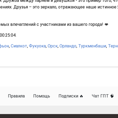
 Дружба между парнем и девушкой - это пример того, чт
ениях. Друзья – это зеркало, отражающее наше истинное 
ых впечатлений с участниками из вашего города! 💋
0:25:04.
фьон
,
Сиалкот
,
Фукуока
,
Орск
,
Орландо
,
Туркменбаши
,
Терн
Правила
Помощь
Подписки 🔥
Чат ГПТ 🧠