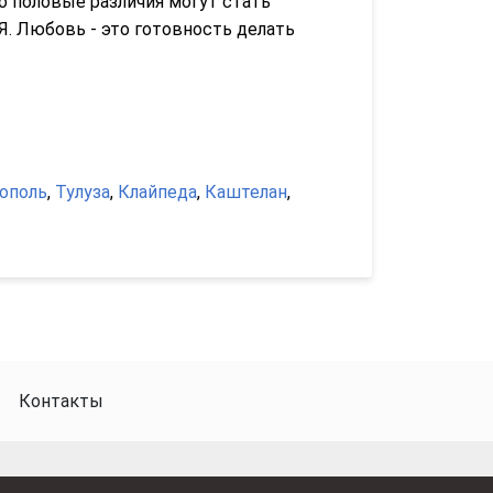
о половые различия могут стать
Я. Любовь - это готовность делать
ополь
,
Тулуза
,
Клайпеда
,
Каштелан
,
Контакты