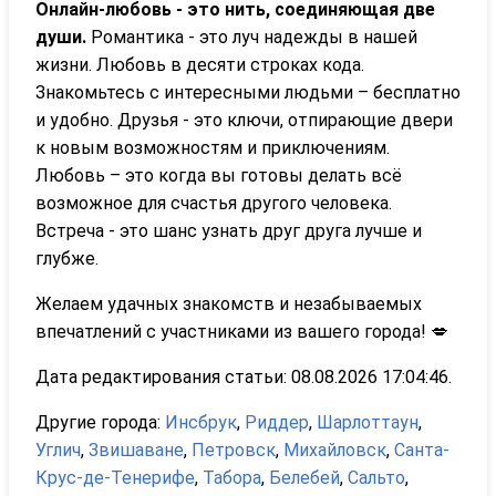
Онлайн-любовь - это нить, соединяющая две
души.
Романтика - это луч надежды в нашей
жизни. Любовь в десяти строках кода.
Знакомьтесь с интересными людьми – бесплатно
и удобно. Друзья - это ключи, отпирающие двери
к новым возможностям и приключениям.
Любовь – это когда вы готовы делать всё
возможное для счастья другого человека.
Встреча - это шанс узнать друг друга лучше и
глубже.
Желаем удачных знакомств и незабываемых
впечатлений с участниками из вашего города! 💋
Дата редактирования статьи: 08.08.2026 17:04:46.
Другие города:
Инсбрук
,
Риддер
,
Шарлоттаун
,
Углич
,
Звишаване
,
Петровск
,
Михайловск
,
Санта-
Крус-де-Тенерифе
,
Табора
,
Белебей
,
Сальто
,