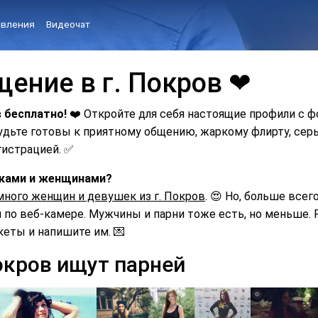
вления
Видеочат
щение в г. Покров ❤
в бесплатно!
❤️ Откройте для себя настоящие профили с ф
Будьте готовы к приятному общению, жаркому флирту, с
гистрацией. ✅
ушками и женщинами?
много женщин и девушек из г. Покров
. 😍 Но, больше всег
по веб-камере. Мужчины и парни тоже есть, но меньше. Р
кеты и напишите им. 💌
окров ищут парней