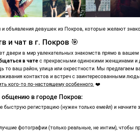
 и объявления девушек из Покров, которые желают знако
 и чат в г. Покров 🎯
ет двери в мир увлекательных знакомств прямо в вашем 
бщаться в чате
с прекрасными одинокими женщинами и
дь то ваш район, улица или окрестности. Мы предлагаем 
аживания контактов и встреч с заинтересованными люд
ть кого-то по-настоящему особенного.
❤️
и общению в городе Покров:
 быструю регистрацию (нужен только емейл) и начните 
лучшие фотографии (только реальные, не интим), чтобы п