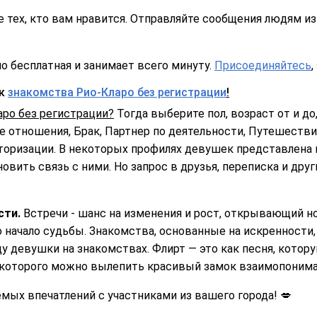
 тех, кто вам нравится. Отправляйте сообщения людям из 
о бесплатная и занимает всего минуту.
Присоединяйтесь
,
ск
знакомства Рио-Кларо без регистрации
!
ро без регистрации?
Тогда выберите пол, возраст от и до,
 отношения, Брак, Партнер по деятельности, Путешествия
торизации. В некоторых профилях девушек представлена 
овить связь с ними. Но запрос в друзья, переписка и дру
сти.
Встречи - шанс на изменения и рост, открывающий 
о начало судьбы. Знакомства, основанные на искренности
у девушки на знакомствах. Флирт — это как песня, котор
з которого можно вылепить красивый замок взаимопонима
ых впечатлений с участниками из вашего города! 💋