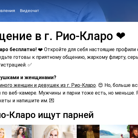
вления
Видеочат
ение в г. Рио-Кларо ❤
ларо бесплатно!
❤️ Откройте для себя настоящие профили 
Будьте готовы к приятному общению, жаркому флирту, с
гистрацией. ✅
евушками и женщинами?
много женщин и девушек из г. Рио-Кларо
. 😍 Но, больше в
по веб-камере. Мужчины и парни тоже есть, но меньше. Р
кеты и напишите им. 💌
ио-Кларо ищут парней