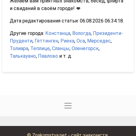
Желаем вам приятных знакомств, бесед, флирта
и свиданий в своём городе! 💋
Дата редактирования статьи: 06.08.2026 06:34:18.
Другие города:
Констанца
,
Вологда
,
Президенти-
Пруденти
,
Гёттинген
,
Риека
,
Оса
,
Мерседес
,
Толиара
,
Теплице
,
Сланцы
,
Оленегорск
,
Талькауано
,
Павлово
и т. д.
©
Znakomstva.net - сайт знакомств
.