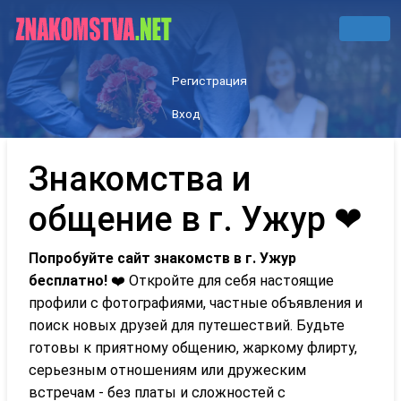
Регистрация
Вход
Знакомства и
общение в г. Ужур ❤
Попробуйте сайт знакомств в г. Ужур
бесплатно!
❤️ Откройте для себя настоящие
профили с фотографиями, частные объявления и
поиск новых друзей для путешествий. Будьте
готовы к приятному общению, жаркому флирту,
серьезным отношениям или дружеским
встречам - без платы и сложностей с