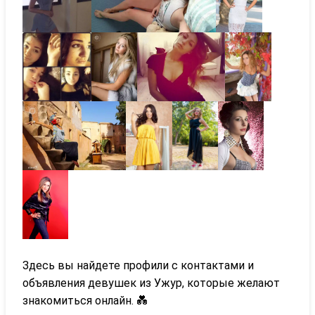
Здесь вы найдете профили с контактами и
объявления девушек из Ужур, которые желают
знакомиться онлайн. 💑