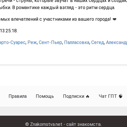
речи - струны, которые звучат в наших сердцах и созда
ыбки. В романтике каждый взгляд - это ритм сердца.
ых впечатлений с участниками из вашего города! 💋
3:25:18.
эрто-Суарес
,
Реж
,
Сент-Пьер
,
Палласовка
,
Сегед
,
Александ
Правила
Помощь
Подписки 🔥
Чат ГПТ 🧠
©
Znakomstva.net - сайт знакомств
.