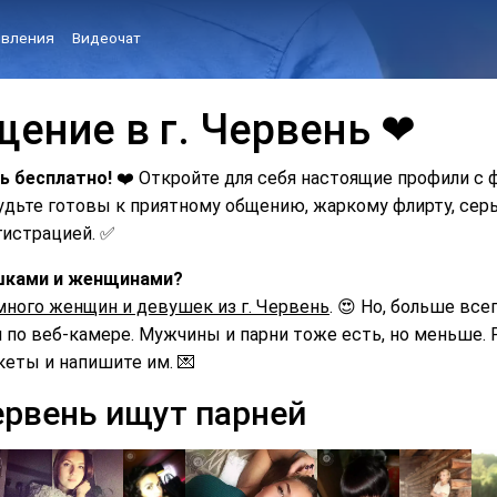
вления
Видеочат
щение в г. Червень ❤
ь бесплатно!
❤️ Откройте для себя настоящие профили с 
Будьте готовы к приятному общению, жаркому флирту, с
гистрацией. ✅
ушками и женщинами?
много женщин и девушек из г. Червень
. 😍 Но, больше все
по веб-камере. Мужчины и парни тоже есть, но меньше. Р
кеты и напишите им. 💌
ервень ищут парней