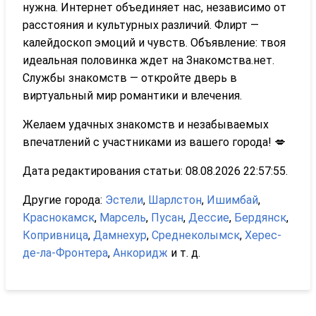
нужна. Интернет объединяет нас, независимо от
расстояния и культурных различий. Флирт —
калейдоскоп эмоций и чувств. Объявление: твоя
идеальная половинка ждет на Знакомства.нет.
Службы знакомств — откройте дверь в
виртуальный мир романтики и влечения.
Желаем удачных знакомств и незабываемых
впечатлений с участниками из вашего города! 💋
Дата редактирования статьи: 08.08.2026 22:57:55.
Другие города:
Эстели
,
Шарлстон
,
Ишимбай
,
Краснокамск
,
Марсель
,
Пусан
,
Дессие
,
Бердянск
,
Копривница
,
Дамнехур
,
Среднеколымск
,
Херес-
де-ла-Фронтера
,
Анкоридж
и т. д.