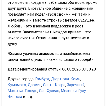
это момент, когда мы забываем обо всем, кроме
друг друга. Виртуальное общение с женщинами
позволяет нам поделиться своими мечтами и
желаниями, и вместе строить светлое будущее.
Любовь - это взаимная поддержка и рост
вместе. Знакомства.нет: каждое привет – это
начало счастья. Отношения — путешествие в
душу.
Желаем удачных знакомств и незабываемых
впечатлений с участниками из вашего города! 💋
Дата редактирования статьи: 06.08.2026 03:30:28.
Другие города:
Гамбург
,
Дюртюли
,
Кемь
,
Кумамото
,
Дарвин
,
Санта-Клара
,
Заречный
,
Малатья
,
Толедо
,
Сан-Хулиан
,
Меленки
,
Гулу
,
Чингола
и т. д.